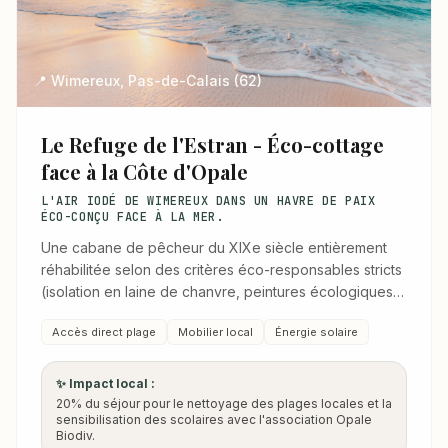
📍 Wimereux, Pas-de-Calais (62)
Le Refuge de l'Estran - Éco-cottage
face à la Côte d'Opale
L'AIR IODÉ DE WIMEREUX DANS UN HAVRE DE PAIX
ÉCO-CONÇU FACE À LA MER.
Une cabane de pêcheur du XIXe siècle entièrement
réhabilitée selon des critères éco-responsables stricts
(isolation en laine de chanvre, peintures écologiques,
récupérateur d'eau de pluie).
Accès direct plage
Mobilier local
Énergie solaire
✨ Impact local :
20% du séjour pour le nettoyage des plages locales et la
sensibilisation des scolaires avec l'association Opale
Biodiv.