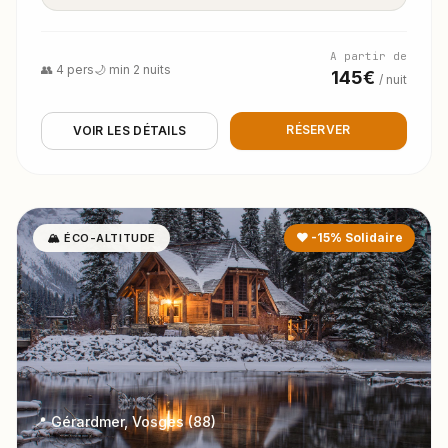
A partir de
👥 4 pers
🌙 min 2 nuits
145€
/ nuit
RÉSERVER
VOIR LES DÉTAILS
❤ -15% Solidaire
🏔 ÉCO-ALTITUDE
📍 Gérardmer, Vosges (88)